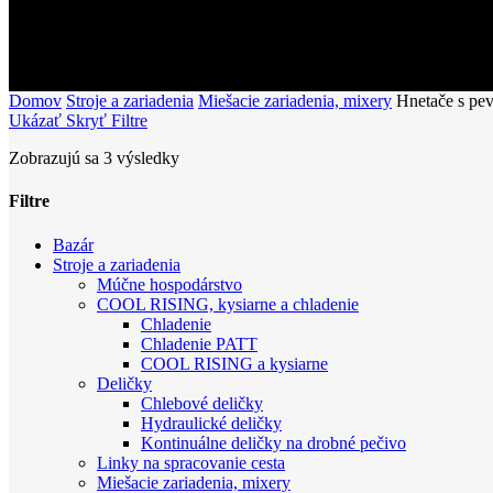
Domov
Stroje a zariadenia
Miešacie zariadenia, mixery
Hnetače s pe
Ukázať
Skryť
Filtre
Zobrazujú sa 3 výsledky
Filtre
Close
Bazár
Filters
Stroje a zariadenia
Múčne hospodárstvo
COOL RISING, kysiarne a chladenie
Chladenie
Chladenie PATT
COOL RISING a kysiarne
Deličky
Chlebové deličky
Hydraulické deličky
Kontinuálne deličky na drobné pečivo
Linky na spracovanie cesta
Miešacie zariadenia, mixery