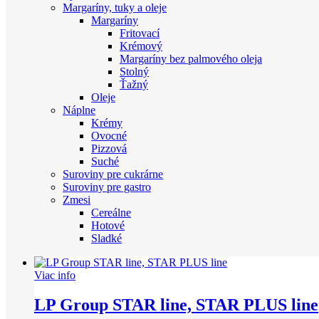
Margaríny, tuky a oleje
Margaríny
Fritovací
Krémový
Margaríny bez palmového oleja
Stolný
Ťažný
Oleje
Náplne
Krémy
Ovocné
Pizzová
Suché
Suroviny pre cukrárne
Suroviny pre gastro
Zmesi
Cereálne
Hotové
Sladké
Viac info
LP Group STAR line, STAR PLUS line