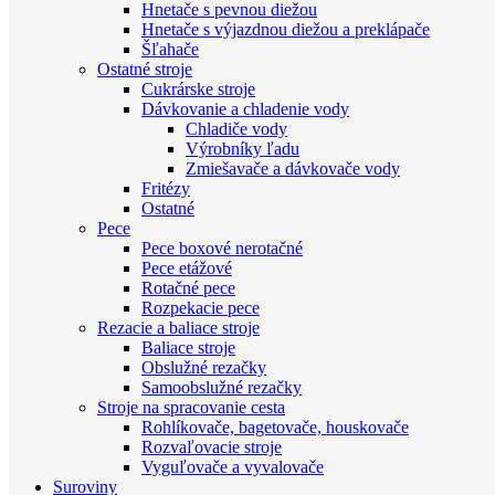
Hnetače s pevnou diežou
Hnetače s výjazdnou diežou a preklápače
Šľahače
Ostatné stroje
Cukrárske stroje
Dávkovanie a chladenie vody
Chladiče vody
Výrobníky ľadu
Zmiešavače a dávkovače vody
Fritézy
Ostatné
Pece
Pece boxové nerotačné
Pece etážové
Rotačné pece
Rozpekacie pece
Rezacie a baliace stroje
Baliace stroje
Obslužné rezačky
Samoobslužné rezačky
Stroje na spracovanie cesta
Rohlíkovače, bagetovače, houskovače
Rozvaľovacie stroje
Vyguľovače a vyvalovače
Suroviny