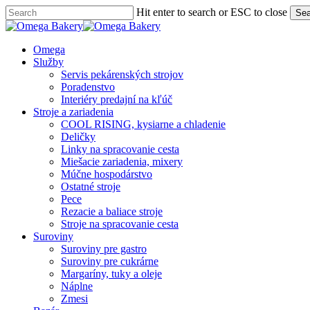
Skip
Hit enter to search or ESC to close
Sea
to
Close
main
Search
content
Menu
Omega
Služby
Servis pekárenských strojov
Poradenstvo
Interiéry predajní na kľúč
Stroje a zariadenia
COOL RISING, kysiarne a chladenie
Deličky
Linky na spracovanie cesta
Miešacie zariadenia, mixery
Múčne hospodárstvo
Ostatné stroje
Pece
Rezacie a baliace stroje
Stroje na spracovanie cesta
Suroviny
Suroviny pre gastro
Suroviny pre cukrárne
Margaríny, tuky a oleje
Náplne
Zmesi