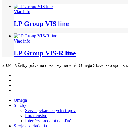
Viac info
LP Group VIS line
Viac info
LP Group VIS-R line
2024 | Všetky práva na obsah vyhradené | Omega Slovensko spol. s r.
facebook
instagram
phone
email
Close
Omega
Menu
Služby
Servis pekárenských strojov
Poradenstvo
Interiéry predajní na kľúč
Stroje a zariadenia