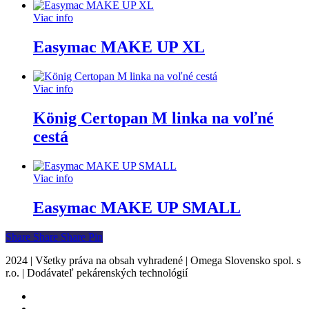
Viac info
Easymac MAKE UP XL
Viac info
König Certopan M linka na voľné
cestá
Viac info
Easymac MAKE UP SMALL
Share
Share
Share
Share
Pin
2024 | Všetky práva na obsah vyhradené | Omega Slovensko spol. s
r.o. | Dodávateľ pekárenských technológií
facebook
instagram