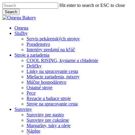
Skip
Hit enter to search or ESC to close
to
Search
main
Close
content
Search
Menu
Omega
Služby
Servis pekárenských strojov
Poradenstvo
Interiéry predajní na kľúč
Stroje a zariadenia
COOL RISING, kysiarne a chladenie
Deličky
Linky na spracovanie cesta
Miešacie zariadenia, mixery
Múčne hospodárstvo
Ostatné stroje
Pece
Rezacie a baliace stroje
Stroje na spracovanie cesta
Suroviny
Suroviny pre gastro
Suroviny pre cukrárne
Margaríny, tuky a oleje
Náplne