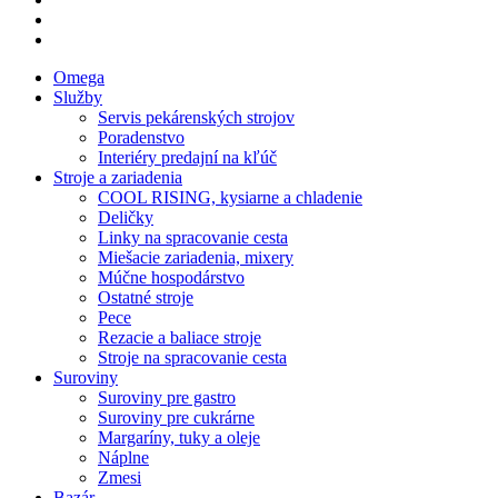
phone
email
Close
Omega
Menu
Služby
Servis pekárenských strojov
Poradenstvo
Interiéry predajní na kľúč
Stroje a zariadenia
COOL RISING, kysiarne a chladenie
Deličky
Linky na spracovanie cesta
Miešacie zariadenia, mixery
Múčne hospodárstvo
Ostatné stroje
Pece
Rezacie a baliace stroje
Stroje na spracovanie cesta
Suroviny
Suroviny pre gastro
Suroviny pre cukrárne
Margaríny, tuky a oleje
Náplne
Zmesi
Bazár