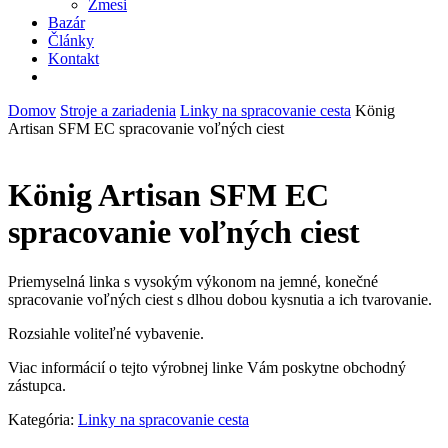
Zmesi
Bazár
Články
Kontakt
facebook
instagram
phone
email
Domov
Stroje a zariadenia
Linky na spracovanie cesta
König
Artisan SFM EC spracovanie voľných ciest
König Artisan SFM EC
spracovanie voľných ciest
Priemyselná linka s vysokým výkonom na jemné, konečné
spracovanie voľných ciest s dlhou dobou kysnutia a ich tvarovanie.
Rozsiahle voliteľné vybavenie.
Viac informácií o tejto výrobnej linke Vám poskytne obchodný
zástupca.
Kategória:
Linky na spracovanie cesta