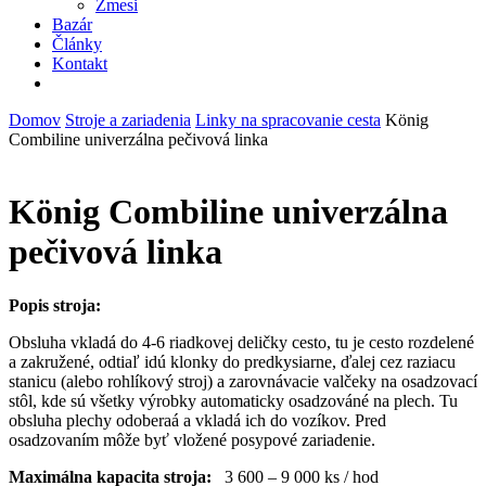
Zmesi
Bazár
Články
Kontakt
facebook
instagram
phone
email
Domov
Stroje a zariadenia
Linky na spracovanie cesta
König
Combiline univerzálna pečivová linka
König Combiline univerzálna
pečivová linka
Popis stroja:
Obsluha vkladá do 4-6 riadkovej deličky cesto, tu je cesto rozdelené
a zakružené, odtiaľ idú klonky do predkysiarne, ďalej cez raziacu
stanicu (alebo rohlíkový stroj) a zarovnávacie valčeky na osadzovací
stôl, kde sú všetky výrobky automaticky osadzováné na plech. Tu
obsluha plechy odoberaá a vkladá ich do vozíkov. Pred
osadzovaním môže byť vložené posypové zariadenie.
Maximálna kapacita stroja:
3 600 – 9 000 ks / hod