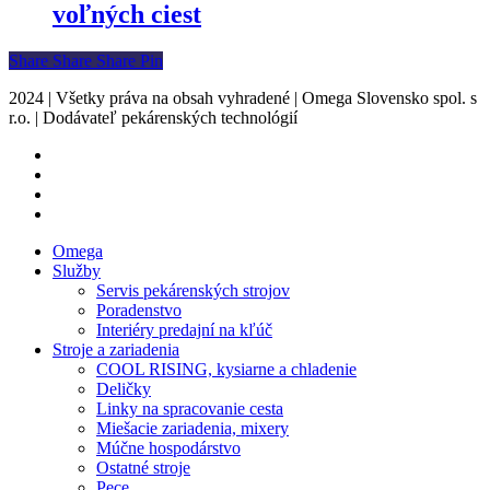
voľných ciest
Share
Share
Share
Share
Pin
2024 | Všetky práva na obsah vyhradené | Omega Slovensko spol. s
r.o. | Dodávateľ pekárenských technológií
facebook
instagram
phone
email
Close
Omega
Menu
Služby
Servis pekárenských strojov
Poradenstvo
Interiéry predajní na kľúč
Stroje a zariadenia
COOL RISING, kysiarne a chladenie
Deličky
Linky na spracovanie cesta
Miešacie zariadenia, mixery
Múčne hospodárstvo
Ostatné stroje
Pece