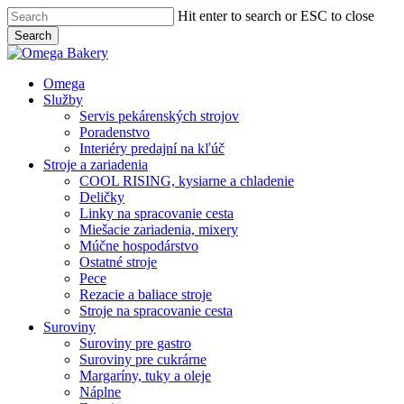
Skip
Hit enter to search or ESC to close
to
Search
main
Close
content
Search
Menu
Omega
Služby
Servis pekárenských strojov
Poradenstvo
Interiéry predajní na kľúč
Stroje a zariadenia
COOL RISING, kysiarne a chladenie
Deličky
Linky na spracovanie cesta
Miešacie zariadenia, mixery
Múčne hospodárstvo
Ostatné stroje
Pece
Rezacie a baliace stroje
Stroje na spracovanie cesta
Suroviny
Suroviny pre gastro
Suroviny pre cukrárne
Margaríny, tuky a oleje
Náplne