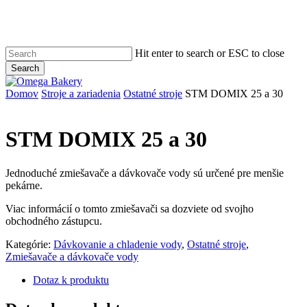
Skip
to
main
content
Hit enter to search or ESC to close
Search
Close
Search
Menu
Domov
Stroje a zariadenia
Ostatné stroje
STM DOMIX 25 a 30
STM DOMIX 25 a 30
Jednoduché zmiešavače a dávkovače vody sú určené pre menšie
pekárne.
Viac informácií o tomto zmiešavači sa dozviete od svojho
obchodného zástupcu.
Kategórie:
Dávkovanie a chladenie vody
,
Ostatné stroje
,
Zmiešavače a dávkovače vody
Dotaz k produktu