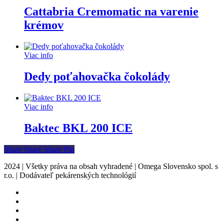
Cattabria Cremomatic na varenie
krémov
Viac info
Dedy poťahovačka čokolády
Viac info
Baktec BKL 200 ICE
Share
Share
Share
Share
Pin
2024 | Všetky práva na obsah vyhradené | Omega Slovensko spol. s
r.o. | Dodávateľ pekárenských technológií
facebook
instagram
phone
email