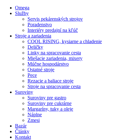
Menu
Close
Omega
Menu
Služby
Servis pekárenských strojov
Poradenstvo
Interiéry predajní na kľúč
Stroje a zariadenia
COOL RISING, kysiarne a chladenie
Deličky
Linky na spracovanie cesta
Miešacie zariadenia, mixery
Múčne hospodárstvo
Ostatné stroje
Pece
Rezacie a baliace stroje
Stroje na spracovanie cesta
Suroviny
Suroviny pre gastro
Suroviny pre cukrárne
Margaríny, tuky a oleje
Náplne
Zmesi
Bazár
Články
Kontakt