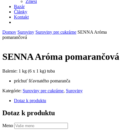
Zmesi
Bazár
Články
Kontakt
facebook
instagram
phone
email
Domov
Suroviny
Suroviny pre cukrárne
SENNA Aróma
pomarančová
SENNA Aróma pomarančová
Balenie: 1 kg (6 x 1 kg) tuba
príchuť šťavnatého pomaranča
Kategórie:
Suroviny pre cukrárne
,
Suroviny
Dotaz k produktu
Dotaz k produktu
Meno