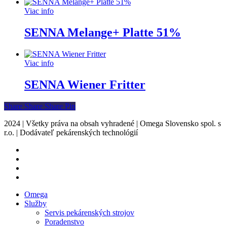
Viac info
SENNA Melange+ Platte 51%
Viac info
SENNA Wiener Fritter
Share
Share
Share
Share
Pin
2024 | Všetky práva na obsah vyhradené | Omega Slovensko spol. s
r.o. | Dodávateľ pekárenských technológií
facebook
instagram
phone
email
Close
Omega
Menu
Služby
Servis pekárenských strojov
Poradenstvo