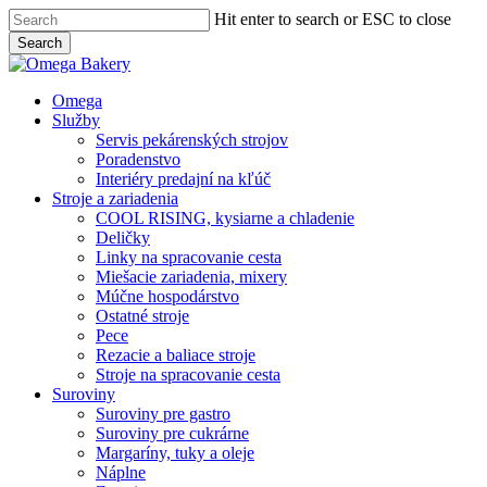
Skip
Hit enter to search or ESC to close
to
Search
main
Close
content
Search
Menu
Omega
Služby
Servis pekárenských strojov
Poradenstvo
Interiéry predajní na kľúč
Stroje a zariadenia
COOL RISING, kysiarne a chladenie
Deličky
Linky na spracovanie cesta
Miešacie zariadenia, mixery
Múčne hospodárstvo
Ostatné stroje
Pece
Rezacie a baliace stroje
Stroje na spracovanie cesta
Suroviny
Suroviny pre gastro
Suroviny pre cukrárne
Margaríny, tuky a oleje
Náplne