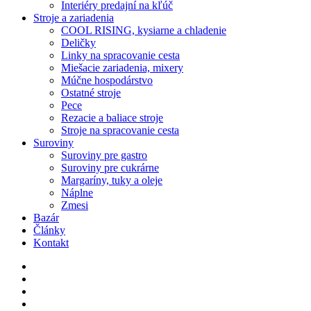
Interiéry predajní na kľúč
Stroje a zariadenia
COOL RISING, kysiarne a chladenie
Deličky
Linky na spracovanie cesta
Miešacie zariadenia, mixery
Múčne hospodárstvo
Ostatné stroje
Pece
Rezacie a baliace stroje
Stroje na spracovanie cesta
Suroviny
Suroviny pre gastro
Suroviny pre cukrárne
Margaríny, tuky a oleje
Náplne
Zmesi
Bazár
Články
Kontakt
facebook
instagram
phone
email