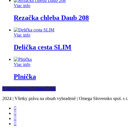
Viac info
Rezačka chleba Daub 208
Viac info
Delička cesta SLIM
Viac info
Plnička
Share
Share
Share
Share
Pin
2024 | Všetky práva na obsah vyhradené | Omega Slovensko spol. s r.
facebook
instagram
phone
email