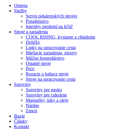
Close
Omega
Menu
Služby
Servis pekárenských strojov
Poradenstvo
Interiéry predajní na kľúč
Stroje a zariadenia
COOL RISING, kysiarne a chladenie
Deličky
Linky na spracovanie cesta
Miešacie zariadenia, mixery
Múčne hospodárstvo
Ostatné stroje
Pece
Rezacie a baliace stroje
Stroje na spracovanie cesta
Suroviny
Suroviny pre gastro
Suroviny pre cukrárne
Margaríny, tuky a oleje
Náplne
Zmesi
Bazár
Články
Kontakt