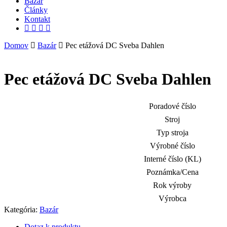
Bazár
Články
Kontakt
facebook
instagram
phone
email
Domov
Bazár
Pec etážová DC Sveba Dahlen
Pec etážová DC Sveba Dahlen
Poradové číslo
Stroj
Typ stroja
Výrobné číslo
Interné číslo (KL)
Poznámka/Cena
Rok výroby
Výrobca
Kategória:
Bazár
Dotaz k produktu