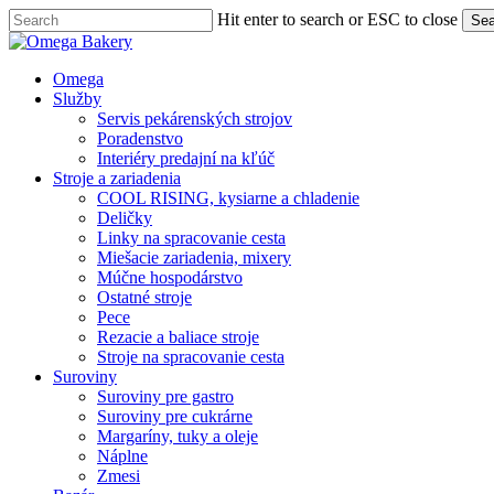
Skip
Hit enter to search or ESC to close
Sea
to
Close
main
Search
content
Menu
Omega
Služby
Servis pekárenských strojov
Poradenstvo
Interiéry predajní na kľúč
Stroje a zariadenia
COOL RISING, kysiarne a chladenie
Deličky
Linky na spracovanie cesta
Miešacie zariadenia, mixery
Múčne hospodárstvo
Ostatné stroje
Pece
Rezacie a baliace stroje
Stroje na spracovanie cesta
Suroviny
Suroviny pre gastro
Suroviny pre cukrárne
Margaríny, tuky a oleje
Náplne
Zmesi