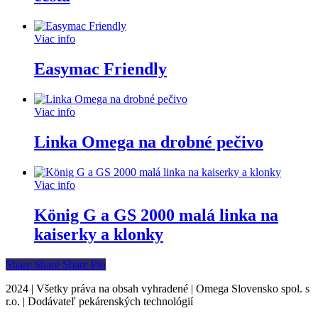
Viac info
Easymac Friendly
Viac info
Linka Omega na drobné pečivo
Viac info
König G a GS 2000 malá linka na
kaiserky a klonky
Share
Share
Share
Share
Pin
2024 | Všetky práva na obsah vyhradené | Omega Slovensko spol. s
r.o. | Dodávateľ pekárenských technológií