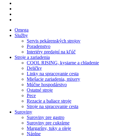
facebook
instagram
phone
email
Close
Omega
Menu
Služby
Servis pekárenských strojov
Poradenstvo
Interiéry predajní na kľúč
Stroje a zariadenia
COOL RISING, kysiarne a chladenie
Deličky
Linky na spracovanie cesta
Miešacie zariadenia, mixery
Múčne hospodárstvo
Ostatné stroje
Pece
Rezacie a baliace stroje
Stroje na spracovanie cesta
Suroviny
Suroviny pre gastro
Suroviny pre cukrárne
Margaríny, tuky a oleje
Náplne