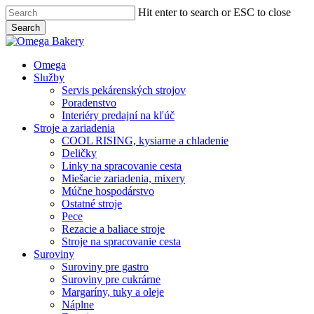
Skip
Hit enter to search or ESC to close
to
Search
main
Close
content
Search
Menu
Omega
Služby
Servis pekárenských strojov
Poradenstvo
Interiéry predajní na kľúč
Stroje a zariadenia
COOL RISING, kysiarne a chladenie
Deličky
Linky na spracovanie cesta
Miešacie zariadenia, mixery
Múčne hospodárstvo
Ostatné stroje
Pece
Rezacie a baliace stroje
Stroje na spracovanie cesta
Suroviny
Suroviny pre gastro
Suroviny pre cukrárne
Margaríny, tuky a oleje
Náplne