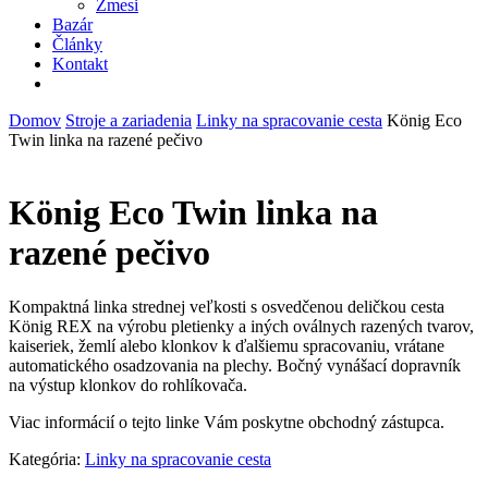
Zmesi
Bazár
Články
Kontakt
facebook
instagram
phone
email
Domov
Stroje a zariadenia
Linky na spracovanie cesta
König Eco
Twin linka na razené pečivo
König Eco Twin linka na
razené pečivo
Kompaktná linka strednej veľkosti s osvedčenou deličkou cesta
König REX na výrobu pletienky a iných oválnych razených tvarov,
kaiseriek, žemlí alebo klonkov k ďalšiemu spracovaniu, vrátane
automatického osadzovania na plechy. Bočný vynášací dopravník
na výstup klonkov do rohlíkovača.
Viac informácií o tejto linke Vám poskytne obchodný zástupca.
Kategória:
Linky na spracovanie cesta